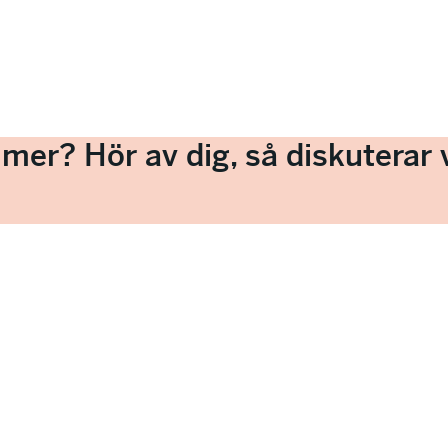
a mer? Hör av dig, så diskuterar v