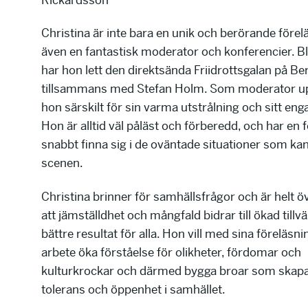
Rickardsson
Christina är inte bara en unik och berörande förel
även en fantastisk moderator och konferencier. B
har hon lett den direktsända Friidrottsgalan på Be
tillsammans med Stefan Holm. Som moderator u
hon särskilt för sin varma utstrålning och sitt e
Hon är alltid väl påläst och förberedd, och har en 
snabbt finna sig i de oväntade situationer som ka
scenen.
Christina brinner för samhällsfrågor och är helt 
att jämställdhet och mångfald bidrar till ökad tillv
bättre resultat för alla. Hon vill med sina föreläsni
arbete öka förståelse för olikheter, fördomar och
kulturkrockar och därmed bygga broar som skapar
tolerans och öppenhet i samhället.