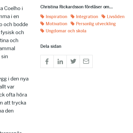
Christina Rickardsson föreläser om...
a Coelho i
mma i en
Inspiration
Integration
Livsöden
ulo och bodde
Motivation
Personlig utveckling
Ungdomar och skola
 fysisk och
tina och
Dela sidan
 gammal
 sin
ygg i den nya
llt var
ck ofta höra
m att trycka
pa den