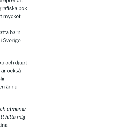
treprenör,
grafiska bok
tt mycket
atta barn
i Sverige
ka och djupt
 är också
lir
 en ännu
 och utmanar
tt hitta mig
tina