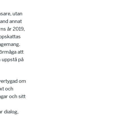
äsare, utan
land annat
rns år 2019,
ppskattas
ngagemang.
förmåga att
n uppstå på
övertygad om
äxt och
ngar och sitt
 dialog,