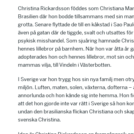
Christina Rickardsson föddes som Christiana Mar
Brasilien där hon bodde tillsammans med sin ma
grotta. Senare flyttade de till en kåkstad i Sao Pa
även på gatan där de tiggde, svalt och utsattes för
psykisk misshandel. Som sjuåring hamnade Chris
hennes lillebror på barnhem. När hon var åtta år
adopterades hon och hennes lillebror, mot sin och
mammas vilja, till Vindeln i Västerbotten.
I Sverige var hon trygg hos sin nya familj men otr
miljön. Luften, maten, solen, växterna, dofterna – a
annorlunda och hon kände sig inte hemma. Hon fi
att det hon gjorde inte var rätt i Sverige så hon ko
undan den brasilianska flickan Christiana och ska
svenska Christina.