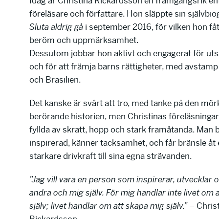
Idag är Christina Rickardsson en framgångsrik en
föreläsare och författare. Hon släppte sin
självbio
Sluta aldrig gå
i september 2016, för vilken hon få
beröm och uppmärksamhet.
Dessutom jobbar hon aktivt och engagerat för uts
och för att främja barns rättigheter, med avstamp 
och Brasilien.
Det kanske är svårt att tro, med tanke på den mör
berörande historien, men Christinas föreläsningar
fyllda av skratt, hopp och stark framåtanda. Man b
inspirerad, känner tacksamhet, och får bränsle åt
starkare drivkraft till sina egna strävanden.
”Jag vill vara en person som inspirerar, utvecklar
andra och mig själv. För mig handlar inte livet om a
själv; livet handlar om att skapa mig själv.”
– Chris