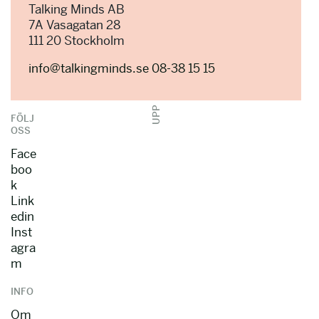
Talking Minds AB
7A Vasagatan 28
111 20 Stockholm
info@talkingminds.se
08-38 15 15
UPP
FÖLJ
OSS
Face
boo
k
Link
edin
Inst
agra
m
INFO
Om