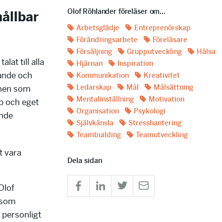
Olof Röhlander föreläser om...
hållbar
Arbetsglädje
Entreprenörskap
Förändringsarbete
Föreläsare
Försäljning
Grupputveckling
Hälsa
at till alla
Hjärnan
Inspiration
rande och
Kommunikation
Kreativitet
Ledarskap
Mål
Målsättning
mnen som
Mentalinställning
Motivation
p och eget
Organisation
Psykologi
ande
Självkänsla
Stresshantering
Teambuilding
Teamutveckling
t vara
Dela sidan
Olof
 som
 personligt