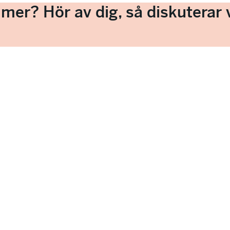
a mer? Hör av dig, så diskuterar v