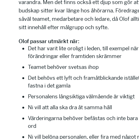
varandra. Men det finns också ett djup som gör at
budskap sitter kvar länge hos åhörarna. Föredrage
såväl teamet, medarbetare och ledare, då Olof all
sitt innehåll efter målgrupp och syfte.
Olof passar utmärkt när:
Det har varit lite oroligt i leden, till exempel när
förändringar eller framtiden skrämmer
Teamet behöver svetsas ihop
Det behövs ett lyft och framåtblickande istället
fastna i det gamla
Personalens långsiktiga välmående är viktigt
Ni vill att alla ska dra åt samma håll
Värderingarna behöver befästas och inte bara
ord
Ni vill belöna personalen, eller fira med något r