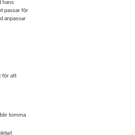
t hans
t passar för
tid anpassar
 för att
 blir tomma
iktigt