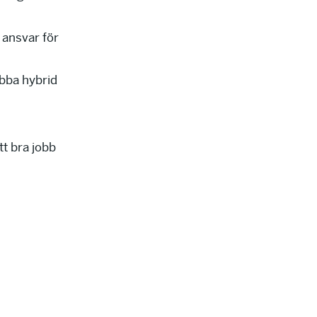
r ansvar för
obba hybrid
ett bra jobb