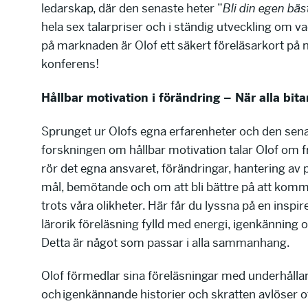
ledarskap, där den senaste heter ”
Bli din egen bäs
hela sex talarpriser och i ständig utveckling om 
på marknaden är Olof ett säkert föreläsarkort på 
konferens!
Hållbar motivation i förändring
– När alla bit
Sprunget ur Olofs egna erfarenheter och den sen
forskningen om hållbar motivation talar Olof om 
rör det egna ansvaret, förändringar, hantering av 
mål, bemötande och om att bli bättre på att kom
trots våra olikheter. Här får du lyssna på en inspi
lärorik föreläsning fylld med energi, igenkänning o
Detta är något som passar i alla sammanhang.
Olof förmedlar sina föreläsningar med underhålla
och igenkännande historier och skratten avlöser o