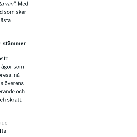
ta vän
”. Med
vad som sker
nästa
ar stämmer
aste
frågor som
press, nå
ma överens
rerande och
ch skratt.
nde
fta