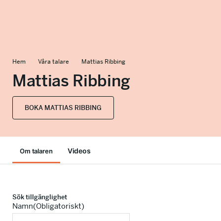
info@talkingminds.se
Hem
Våra talare
Mattias Ribbing
Mattias Ribbing
BOKA MATTIAS RIBBING
Videos
Om talaren
Sök tillgänglighet
Namn
(Obligatoriskt)